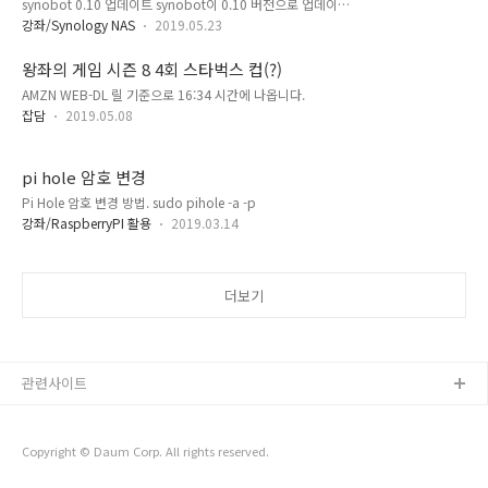
synobot 0.10 업데이트 synobot이 0.10 버전으로 업데이트
한동안 계속 바빠서 살펴볼 틈이 없었지만... 겨우 짬이 나서 소
되었습니다. DSM 7.0 에서 작동하지 않던 문제를 수정 하였습니
스를 다시 분석. 가사 플러그인 디버깅 환경이..
강좌/Synology NAS
2019.05.23
다. /task 명령과 /stat 명령이 추가 되었습니다. /task - 다운로
blog.acidpop.kr 혹시라도 분석 했던 패킷 덤프가 필요하신 분
드 스테이션의 작업 목록을 조회 합니다. blog.acidpop.kr
은 아래 파일을 다운로드 하..
왕좌의 게임 시즌 8 4회 스타벅스 컵(?)
synobot 0.9 업데이트 https://blog.acidpop.kr/320 기존
AMZN WEB-DL 릴 기준으로 16:34 시간에 나옵니다.
xpebot 이 Synology DSM 이 업데이트 되면서 인증서 관련 오
류가 발생.. ㅠㅠ 언젠가는 Download Station API 를 이용하
잡담
2019.05.08
도록 바꿔야지 하면서 미루다가 이제서야 작업 진행. DSM 의 환
경이 워낙 자주 바뀌기 때문에 이번에는 D..
pi hole 암호 변경
Pi Hole 암호 변경 방법. sudo pihole -a -p
강좌/RaspberryPI 활용
2019.03.14
더보기
관련사이트
Copyright © Daum Corp. All rights reserved.