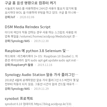
구글 홈 음성 명령으로 컴퓨터 켜기
시놀로지 NAS 를 사용하면서 24시간 사용이 필요치 않기에 필
요시마다 WOL 을 이용하여 부팅을 하고 있다. 구글 홈 미니와
Sonoff 를 연동해서 조명을 켜고 끄는데 컴퓨터도 켤 수 있지 않
강좌/IoT
2020.02.06
을까? 해서 생각을 해보니 다음과 같은 방법으로 사용이 가능하
다. 1. 준비물 - 구글 홈 또는 구글 홈 미니 기기 - 라즈베리 파이
DSM Media ReIndex Script
(Web 요청을 받으면 자신의 네트워크에서 WOL 매직 패킷을 전
미디어 색인이 작동 안하는 경우 사용 하는 스크립트 사용법 위
달하기 위함) - WOL 이 작동 하는 컴퓨터 2. 설계 작동 방식 구
압축 파일을 /volume1/homes/acidpop/MediaScript 경로
성은 다음 처럼.. - 구글 홈에게 컴퓨터 켜 라고 말하면 IFTTT 에
에 업로드 하여 압축 해제 root 권한으로
서 구글 홈 명령을 해석하여 특정 URL 을 호출 - 라즈베리파이
강좌/Synology NAS
2019.12.30
./updateIndexVideo.sh 실행 출처 :
웹 서버에서 해당 요청을 받으면 WOL 매직 패킷 보내기 3. 방법
https://m.blog.naver.com/lastingchild/220763255604
3-1. 구글 홈 앱에서 루틴 설정 하기. ..
Raspbian 에 python 3.8 Selenium 및
위 블로그에서 받은 스크립트 파일이 파일명에 '(작은 따옴표) 가
chromedriver 설치
하드웨어 : 라즈베리파이 3+ OS : Raspbian 10 (buster) 1. 의
포함 되어 있는 경우 처리 하지 못하는 부분 수정
존성 라이브러리 설치 sudo apt-get update sudo apt install
-y libffi-dev libbz2-dev liblzma-dev \ libsqlite3-dev
강좌/RaspberryPI 활용
2019.12.16
libncurses5-dev libgdbm-dev zlib1g-dev \ libreadline-
dev libssl-dev tk-dev build-essential \ libncursesw5-dev
Synology Audio Station 알송 가사 플러그인
libc6-dev openssl git 2. python 3.8 설치 cd /home/pi
0.6
2018년 4월에 공개하였던 알송 가사 플러그인 0.5 버전이 몇 달
mkdir pkg_install cd pkg_install mkdir pkg_python cd
전부터 작동이 되지 않음. 그동안 시간이 없어 건드릴 여유가 없
pkg_python wget "https://www.pytho..
었지만 다시 시간이 나서 또 분석!! 패킷을 캡쳐해보니 구조가 완
강좌/Synology NAS
2019.11.29
전히 바뀌었다... 자세한 등록 방법은 아래 링크를 참조.
https://blog.acidpop.kr/286 Synology Audio Station 알
synobot 프로젝트
송 가사 플러그인 0.5 http://blog.acidpop.kr/264 기존에 배
synobot 0.10 업데이트 https://blog.acidpop.kr/331
포 하였던 0.4 버전이 2018년 초부터 작동을 안하는것을 발견.