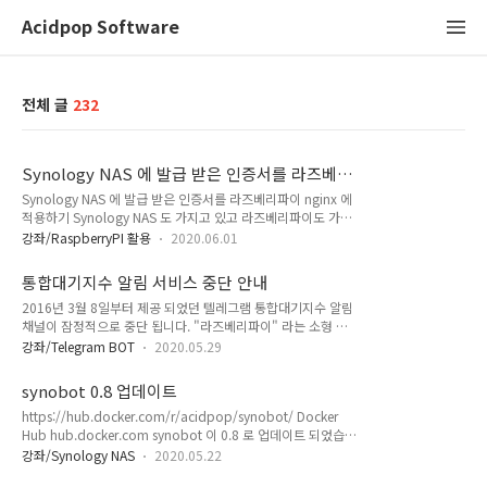
Acidpop Software
전체 글
232
Synology NAS 에 발급 받은 인증서를 라즈베리
파이 nginx 에 적용하기
Synology NAS 에 발급 받은 인증서를 라즈베리파이 nginx 에
적용하기 Synology NAS 도 가지고 있고 라즈베리파이도 가지
고 있는 상태에서 라즈베리파이의 nginx 세팅에 인증서를 적용
강좌/RaspberryPI 활용
2020.06.01
하고 싶다면 다음과 같은 방법으로 사용 1. Synology NAS 에서
인증서 내보내기 제어판 -> 보안 -> 인증서 해당 인증서 선택 후
통합대기지수 알림 서비스 중단 안내
마우스 우클릭 -> 인증서 내보내기 인증서 내보내기를 하면 압
2016년 3월 8일부터 제공 되었던 텔레그램 통합대기지수 알림
축파일을 다운로드 할 수 있다. 2. 라즈베리파이 접속 (nginx 가
채널이 잠정적으로 중단 됩니다. "라즈베리파이" 라는 소형 컴
설치 되어 있는 상태) mkdir -p /home/pi/cert
퓨터에서 서비스를 진행 하였었는데 중간 중간 SD 카드도 고장
/home/pi/cert 경로에 다운로드 받은 인증서 압축 파일 업로드
강좌/Telegram BOT
2020.05.29
이 나서 교체를 진행 하면서 서비스를 제공 하였습니다. 현재 사
unzip _archive.zip unzip 명령으로 압축 파일 해제 3. pem
용중인 라즈베리파이2 장비가 4년을 쉬지 않고 작동을 하다 보
파일 합치기 압축을..
synobot 0.8 업데이트
니 메모리 불량이 발생하였습니다. SD 카드 교체 비용/라즈베리
https://hub.docker.com/r/acidpop/synobot/ Docker
파이 교체 비용이 생각보다는 크기 때문에 당분간은 서비스 제공
Hub hub.docker.com synobot 이 0.8 로 업데이트 되었습니
이 어렵습니다. 언제가 될 지는 모르겠지만 추후 라즈베리파이를
다. 기존에 배포 하였던 0.5 버전에서 자잘한 버그 및 소소 한 기
새로 구매 하게 되면 그때 다시 서비스를 제공 하도록 하겠습니
강좌/Synology NAS
2020.05.22
능들 몇가지 업데이트 완료.
다. 감사합니다.